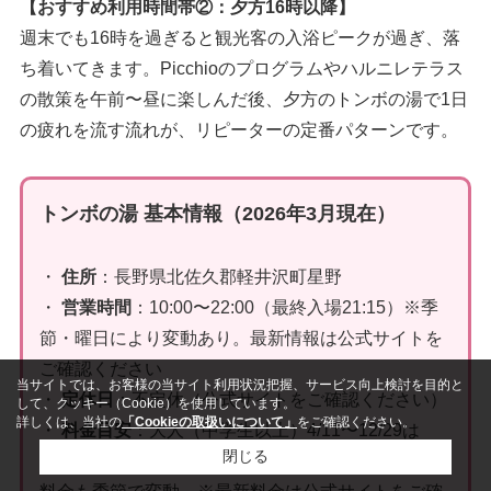
【おすすめ利用時間帯②：夕方16時以降】
週末でも16時を過ぎると観光客の入浴ピークが過ぎ、落
ち着いてきます。Picchioのプログラムやハルニレテラス
の散策を午前〜昼に楽しんだ後、夕方のトンボの湯で1日
の疲れを流す流れが、リピーターの定番パターンです。
トンボの湯 基本情報（2026年3月現在）
・
住所
：長野県北佐久郡軽井沢町星野
・
営業時間
：10:00〜22:00（最終入場21:15）※季
節・曜日により変動あり。最新情報は公式サイトを
ご確認ください
当サイトでは、お客様の当サイト利用状況把握、サービス向上検討を目的と
・
定休日
：不定休（公式サイトをご確認ください）
して、クッキー（Cookie）を使用しています。
詳しくは、当社の
「Cookieの取扱いについて」
をご確認ください。
・
料金目安
：大人（中学生以上）4/11〜12/29は
閉じる
1,550円、12〜3月は1,350円（季節変動）。子ども