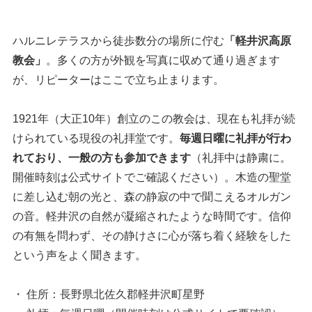
ハルニレテラスから徒歩数分の場所に佇む
「軽井沢高原
教会」
。多くの方が外観を写真に収めて通り過ぎます
が、リピーターはここで立ち止まります。
1921年（大正10年）創立のこの教会は、現在も礼拝が続
けられている現役の礼拝堂です。
毎週日曜に礼拝が行わ
れており、一般の方も参加できます
（礼拝中は静粛に。
開催時刻は公式サイトでご確認ください）。木造の聖堂
に差し込む朝の光と、森の静寂の中で聞こえるオルガン
の音。軽井沢の自然が凝縮されたような時間です。信仰
の有無を問わず、その静けさに心が落ち着く経験をした
という声をよく聞きます。
・ 住所：長野県北佐久郡軽井沢町星野