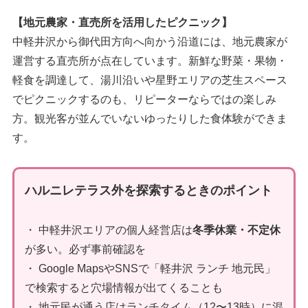
【地元農家・直売所を活用したピクニック】
中軽井沢から御代田方向へ向かう沿道には、地元農家が
運営する直売所が点在しています。新鮮な野菜・果物・
軽食を調達して、湯川沿いや星野エリアの芝生スペース
でピクニックするのも、リピーターならではの楽しみ
方。観光客が並んでいないゆったりした食体験ができま
す。
ハルニレテラス外を探索するときのポイント
・ 中軽井沢エリアの個人経営店は
冬季休業・不定休
が多い。必ず事前確認を
・ Google MapsやSNSで「軽井沢 ランチ 地元民」
で検索すると穴場情報が出てくることも
・ 地元民が通う店はランチタイム（12〜13時）に混