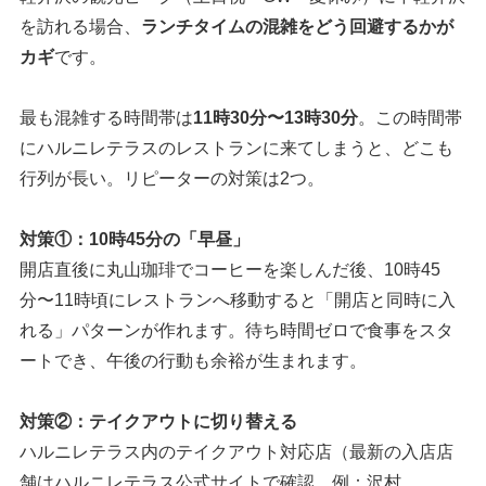
を訪れる場合、
ランチタイムの混雑をどう回避するかが
カギ
です。
最も混雑する時間帯は
11時30分〜13時30分
。この時間帯
にハルニレテラスのレストランに来てしまうと、どこも
行列が長い。リピーターの対策は2つ。
対策①：10時45分の「早昼」
開店直後に丸山珈琲でコーヒーを楽しんだ後、10時45
分〜11時頃にレストランへ移動すると「開店と同時に入
れる」パターンが作れます。待ち時間ゼロで食事をスタ
ートでき、午後の行動も余裕が生まれます。
対策②：テイクアウトに切り替える
ハルニレテラス内のテイクアウト対応店（最新の入店店
舗はハルニレテラス公式サイトで確認。例：沢村、