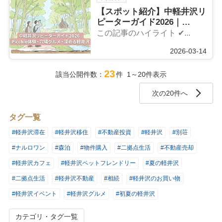
【スポット紹介】中軽井沢リ
ピーターガイド2026｜
Picchio体験・穴場グルメ・
この記事のハイライト ✔...
深める軽井沢の楽しみ方
2026-03-14
23
該当公開件数：
件 1～20件表示
次の20件へ
タグ一覧
#軽井沢滞在
#軽井沢移住
#不動産投資
#軽井沢
#別荘
#ナルロワン
#森泊
#物件購入
#二拠点生活
#不動産売却
#軽井沢カフェ
#軽井沢ペットフレンドリー
#夏の軽井沢
#二拠点生活
#軽井沢不動産
#相続
#軽井沢のお買い物
#軽井沢イベント
#軽井沢グルメ
#初夏の軽井沢
カテゴリ・タグ一覧