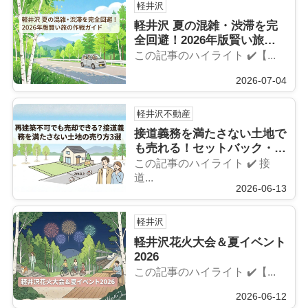
軽井沢
軽井沢 夏の混雑・渋滞を完
全回避！2026年版賢い旅の
作戦ガイド
この記事のハイライト ✔️【...
2026-07-04
軽井沢不動産
接道義務を満たさない土地で
も売れる！セットバック・隣
地・専門業者への3つの売却
この記事のハイライト ✔️ 接
法【2026年】
道...
2026-06-13
軽井沢
軽井沢花火大会＆夏イベント
2026
この記事のハイライト ✔️【...
2026-06-12