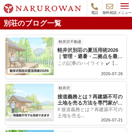
メニュー
電話
無料相談
別荘のブログ一覧
軽井沢不動産
軽井沢別荘の夏活用術2026
｜管理・避暑・二拠点を最大
化する完全ガイド
この記事のハイライト ✔️【...
2026-07-26
軽井沢
接道義務とは？再建築不可の
土地を売る方法を専門家が解
説【2026年】
# 接道義務とは？再建築不可の
土地を売る...
2026-07-21