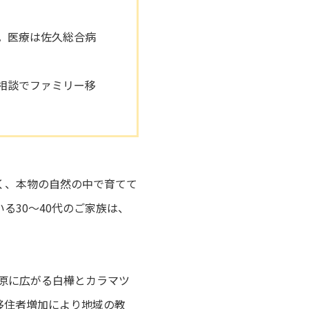
。医療は佐久総合病
相談でファミリー移
く、本物の自然の中で育てて
る30〜40代のご家族は、
高原に広がる白樺とカラマツ
移住者増加により地域の教