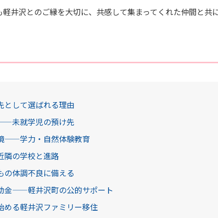
も軽井沢とのご縁を大切に、共感して集まってくれた仲間と共
先として選ばれる理由
——未就学児の預け先
境——学力・自然体験教育
近隣の学校と進路
もの体調不良に備える
助金——軽井沢町の公的サポート
始める軽井沢ファミリー移住