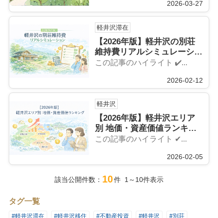
2026-03-27
軽井沢滞在
【2026年版】軽井沢の別荘
維持費リアルシミュレーショ
ン｜年間コストと節約術を徹
この記事のハイライト ✔️...
底解説
2026-02-12
軽井沢
【2026年版】軽井沢エリア
別 地価・資産価値ランキン
グ｜投資・移住で狙うべきエ
この記事のハイライト ✔...
リアを徹底解説
2026-02-05
10
該当公開件数：
件 1～10件表示
タグ一覧
#軽井沢滞在
#軽井沢移住
#不動産投資
#軽井沢
#別荘