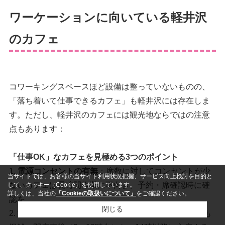
ワーケーションに向いている軽井沢
のカフェ
コワーキングスペースほど設備は整っていないものの、
「落ち着いて仕事できるカフェ」も軽井沢には存在しま
す。ただし、軽井沢のカフェには観光地ならではの注意
点もあります：
「仕事OK」なカフェを見極める3つのポイント
1.
電源コンセントの有無
：席数に対してコンセントが少
当サイトでは、お客様の当サイト利用状況把握、サービス向上検討を目的と
ないカフェは長時間作業に不向き。予約・席確認時に確
して、クッキー（Cookie）を使用しています。
詳しくは、当社の
「Cookieの取扱いについて」
をご確認ください。
認を
閉じる
2.
混雑時間帯の回避
：観光シーズンは正午〜14時が最も