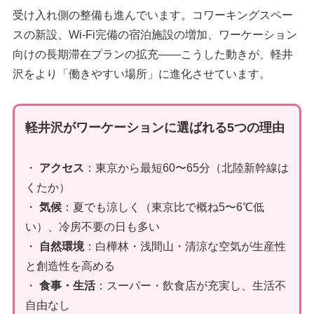
受け入れ側の整備も進んでいます。コワーキングスペー
スの新設、Wi-Fi完備の宿泊施設の増加、ワーケーション
向けの長期滞在プランの拡充——こうした動きが、軽井
沢をより「働きやすい場所」に進化させています。
軽井沢がワーケーションに選ばれる5つの理由
・
アクセス
：東京から最短60〜65分（北陸新幹線は
くたか）
・
気候
：夏でも涼しく（東京比で概ね5〜6℃低
い）、冷房不要の日も多い
・
自然環境
：白樺林・浅間山・清涼な空気が生産性
と創造性を高める
・
食事・生活
：スーパー・飲食店が充実し、生活不
自由なし