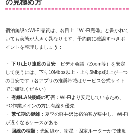
の見極め方
宿泊施設のWi-Fi品質は、名目上「Wi-Fi完備」と書かれて
いても実態が大きく異なります。予約前に確認すべきポ
イントを整理しましょう：
・
下り/上り速度の目安
：ビデオ会議（Zoom等）を安定
して使うには、下り10Mbps以上・上り5Mbps以上が一つ
の目安です（各アプリの推奨帯域はサービス公式サイト
でご確認ください）
・
有線LAN接続の可否
：Wi-Fiより安定しているため、
PC作業メインの方は有線を優先
・
繁忙期の混雑
：夏季の軽井沢は宿泊客が集中し、Wi-Fi
が遅くなるケースがある
・
回線の種類
：光回線か、衛星・固定ルーターかで速度