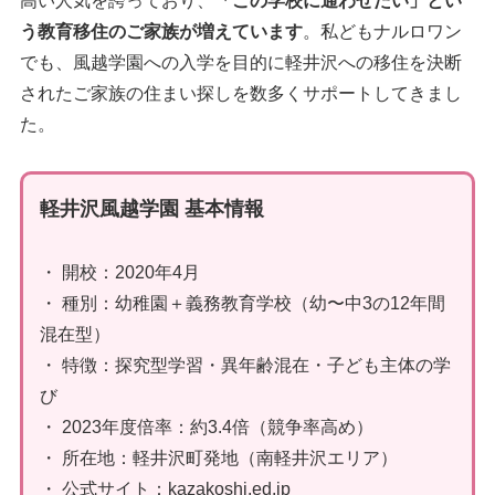
高い人気を誇っており、
「この学校に通わせたい」とい
う教育移住のご家族が増えています
。私どもナルロワン
でも、風越学園への入学を目的に軽井沢への移住を決断
されたご家族の住まい探しを数多くサポートしてきまし
た。
軽井沢風越学園 基本情報
・ 開校：2020年4月
・ 種別：幼稚園＋義務教育学校（幼〜中3の12年間
混在型）
・ 特徴：探究型学習・異年齢混在・子ども主体の学
び
・ 2023年度倍率：約3.4倍（競争率高め）
・ 所在地：軽井沢町発地（南軽井沢エリア）
・ 公式サイト：kazakoshi.ed.jp