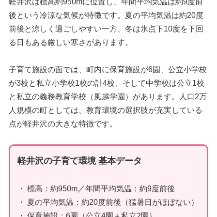
軽井沢は標高約950mに位置し、年間平均気温は約9度前
後という冷涼な気候が特徴です。夏の平均気温は約20度
前後と涼しく過ごしやすい一方、冬は氷点下10度を下回
る日もある厳しい寒さがあります。
子育て施設の面では、町内に保育施設が6園、公立小学校
が3校と私立小学校1校の計4校、そして中学校は公立1校
と私立の義務教育学校（風越学園）があります。人口2万
人規模の町としては、教育環境の選択肢が充実している
点が軽井沢の大きな特徴です。
軽井沢の子育て環境 基本データ
・ 標高：約950m／年間平均気温：約9度前後
・ 夏の平均気温：約20度前後（猛暑日がほぼない）
・ 保育施設：6園（公立4園＋私立2園）