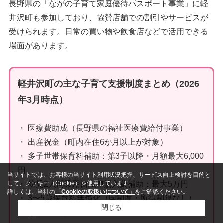
長野県の「ながの子育て家庭優待パスポート事業」に軽
井沢町も参加しており、協賛店舗での割引やサービスが
受けられます。日常の買い物や飲食店などで活用できる
場面があります。
軽井沢町の主な子育て支援制度まとめ（2026
年3月時点）
・ 医療費助成（長野県の福祉医療費給付事業）
・ 出産祝金（町内在住6か月以上が対象）
・ 多子世帯保育料補助：第3子以降・月額最大6,000
円
当サイトでは、お客様の当サイト利用状況把握、サービス向上検討を目的と
して、クッキー（Cookie）を使用しています。
・ 幼児2人同乗用自転車購入費補助：最大5万円
詳しくは、当社の
「Cookieの取扱いについて」
をご確認ください。
・ 3〜5歳保育料無償化（国制度・所得制限なし）
閉じる
・ ながの子育て家庭優待パスポート