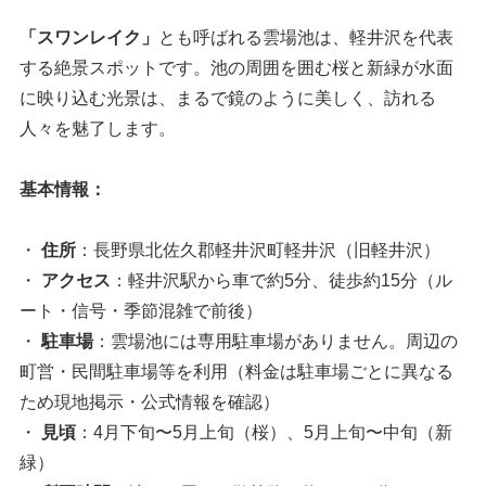
「スワンレイク」
とも呼ばれる雲場池は、軽井沢を代表
する絶景スポットです。池の周囲を囲む桜と新緑が水面
に映り込む光景は、まるで鏡のように美しく、訪れる
人々を魅了します。
基本情報：
・
住所
：長野県北佐久郡軽井沢町軽井沢（旧軽井沢）
・
アクセス
：軽井沢駅から車で約5分、徒歩約15分（ル
ート・信号・季節混雑で前後）
・
駐車場
：雲場池には専用駐車場がありません。周辺の
町営・民間駐車場等を利用（料金は駐車場ごとに異なる
ため現地掲示・公式情報を確認）
・
見頃
：4月下旬〜5月上旬（桜）、5月上旬〜中旬（新
緑）