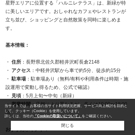
星野エリアに位置する「ハルニレテラス」は、新緑が特
に美しいエリアです。おしゃれなカフェやレストランが
立ち並び、ショッピングと自然散策を同時に楽しめま
す。
基本情報：
・
住所
：長野県北佐久郡軽井沢町長倉2148
・
アクセス
：中軽井沢駅から車で約5分、徒歩約15分
・
駐車場
：駐車場あり（無料/有料や利用条件は時期・施
設運用で変動し得るため、公式で確認）
・
見頃
：5月上旬〜中旬（新緑）
・
営業時間
：店舗により異なるが、多くは10:00〜18:00
当サイトでは、お客様の当サイト利用状況把握、サービス向上検討を目的と
して、クッキー（Cookie）を使用しています。
頃
詳しくは、当社の
「Cookieの取扱いについて」
をご確認ください。
閉じる
おすすめポイント：