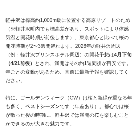
軽井沢は標高約1,000m級に位置する高原リゾートのため
（※軽井沢町内でも標高差があり、スポットにより体感
気温と開花時期が前後します）、東京都心と比べて桜の
開花時期が2〜3週間遅れます。2026年の軽井沢周辺
（例：軽井沢プリンスホテル周辺）の開花予想は
4月下旬
（4/21前後）
とされ、満開はその約1週間後が目安です。
年ごとの変動があるため、直前に最新予報を確認してく
ださい。
特に、ゴールデンウィーク（GW）は桜と新緑が重なる年
も多く、
ベストシーズン
です（年差あり）。都心では桜
が散った後の時期に、軽井沢では満開の桜を楽しむこと
ができるのが大きな魅力です。