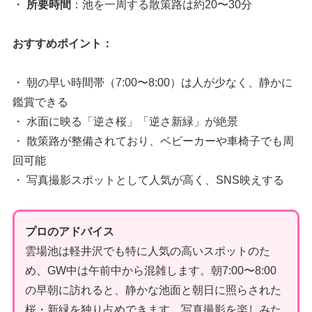
・
所要時間
：池を一周する散策路は約20〜30分
おすすめポイント：
・ 朝の早い時間帯（7:00〜8:00）は人が少なく、静かに
鑑賞できる
・ 水面に映る「逆さ桜」「逆さ新緑」が絶景
・ 散策路が整備されており、ベビーカーや車椅子でも周
回可能
・ 写真撮影スポットとして人気が高く、SNS映えする
プロのアドバイス
雲場池は軽井沢でも特に人気の高いスポットのた
め、GW中は午前中から混雑します。朝7:00〜8:00
の早朝に訪れると、静かな池面と朝日に照らされた
桜・新緑を独り占めできます。写真撮影を楽しみた