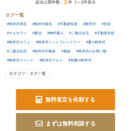
2
該当公開件数：
件 1～2件表示
タグ一覧
#軽井沢滞在
#軽井沢移住
#不動産投資
#軽井沢
#別荘
#ナルロワン
#森泊
#物件購入
#二拠点生活
#不動産売却
#軽井沢カフェ
#軽井沢ペットフレンドリー
#夏の軽井沢
#二拠点生活
#軽井沢不動産
#相続
#軽井沢のお買い物
#軽井沢イベント
#軽井沢グルメ
#初夏の軽井沢
カテゴリ・タグ一覧
無料査定を依頼する
まずは無料相談する