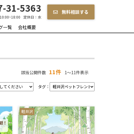
-31-5363
無料相談する
10:00~18:00
定休日：
水
グ一覧
会社概要
11件
該当公開件数
1～11件表示
タグ：
軽井沢