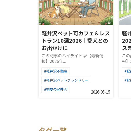
軽井沢ペット可カフェ＆レス
軽
トラン10選2026｜愛犬との
2
お出かけに
ス
この記事のハイライト ✔️【最新情
この
報】2026年...
報】2
#軽井沢不動産
#
#軽井沢ペットフレンドリー
#
#初夏の軽井沢
2026-05-15
タグ一覧