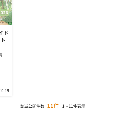
イド
ット
情
04-19
11件
該当公開件数
1～11件表示