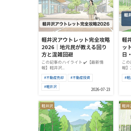
軽井沢アウトレット完全攻略
軽
2026｜地元民が教える回り
ッ
方と混雑回避
日
この記事のハイライト ✔️【最新情
この
報】軽井沢...
報】2
#不動産売却
#不動産投資
#
#軽井沢
2026-07-23
軽井沢
軽井