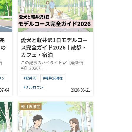
完
愛犬と軽井沢1日モデルコー
旅の
ス完全ガイド2026｜散歩・
カフェ・宿泊
情
この記事のハイライト ✔️【最新情
報】2026年...
ワン
#軽井沢
#軽井沢滞在
#ナルロワン
07-04
2026-06-21
軽井沢滞在