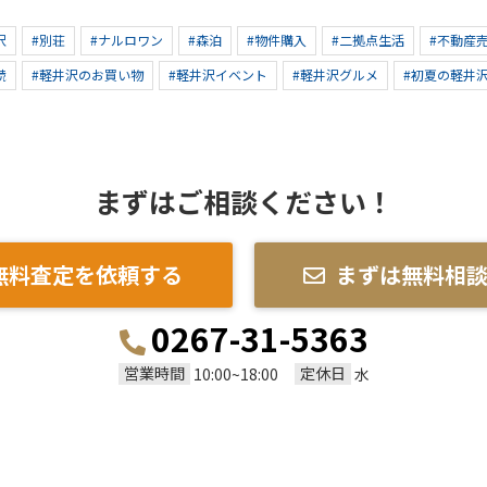
沢
#別荘
#ナルロワン
#森泊
#物件購入
#二拠点生活
#不動産
続
#軽井沢のお買い物
#軽井沢イベント
#軽井沢グルメ
#初夏の軽井
まずはご相談ください！
無料査定を依頼する
まずは無料相
0267-31-5363
営業時間
定休日
10:00~18:00
水