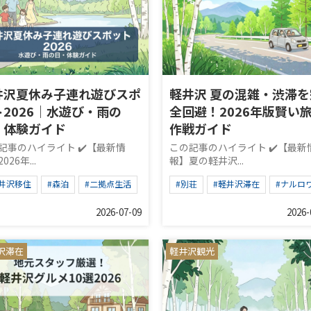
井沢夏休み子連れ遊びスポ
軽井沢 夏の混雑・渋滞を
ト2026｜水遊び・雨の
全回避！2026年版賢い
・体験ガイド
作戦ガイド
記事のハイライト ✔️【最新情
この記事のハイライト ✔️【最新
026年...
報】夏の軽井沢...
軽井沢移住
#森泊
#二拠点生活
#別荘
#軽井沢滞在
#ナルロ
2026-07-09
2026-
沢滞在
軽井沢観光