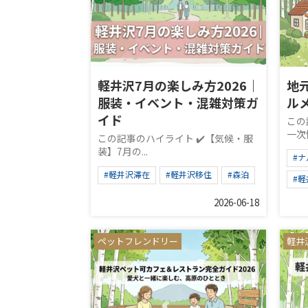
軽井沢7月の楽しみ方2026｜
地
服装・イベント・混雑対策ガ
ルメ
イド
この
一次情
この記事のハイライト ✔️【気候・服
装】7月の...
#
#軽井沢滞在
#軽井沢移住
#森泊
#
2026-06-18
ペットフレンドリー
軽井