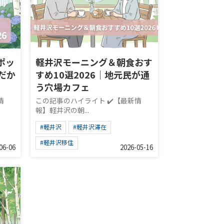
ポッ
軽井沢モーニング＆朝食おす
だか
すめ10選2026｜地元民が通
う穴場カフェ
情
この記事のハイライト ✔️【最新情
報】軽井沢の朝...
#軽井沢
#軽井沢滞在
#軽井沢移住
06-06
2026-05-16