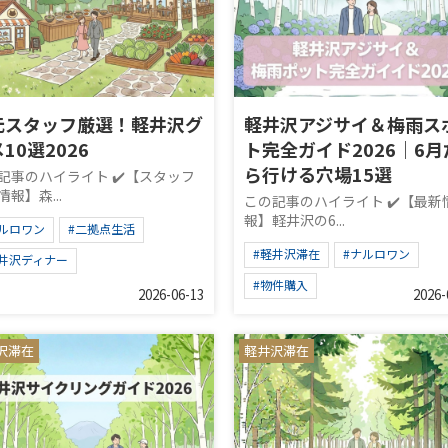
元スタッフ厳選！軽井沢グ
軽井沢アジサイ＆梅雨ス
10選2026
ト完全ガイド2026｜6月
ら行ける穴場15選
記事のハイライト ✔️【スタッフ
報】森...
この記事のハイライト ✔️【最新
報】軽井沢の6...
ナルロワン
#二拠点生活
#軽井沢滞在
#ナルロワン
軽井沢ディナー
#物件購入
2026-06-13
2026-
沢滞在
軽井沢滞在