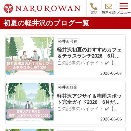
メニュー
電話
無料相談
初夏の軽井沢のブログ一覧
軽井沢滞在
軽井沢初夏のおすすめカフェ
＆テラスランチ2026｜6月限
定メニュー特集
この記事のハイライト ✔️【...
2026-06-07
軽井沢観光
軽井沢アジサイ＆梅雨スポッ
ト完全ガイド2026｜6月だか
ら行ける穴場15選
この記事のハイライト ✔️【...
2026-06-06