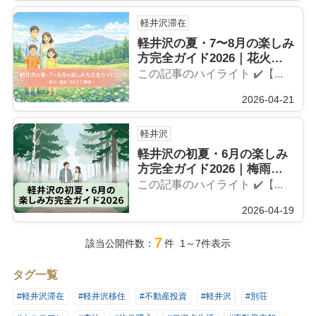
軽井沢滞在
軽井沢の夏・7〜8月の楽しみ
方完全ガイド2026｜花火・
避暑・BBQで満喫
この記事のハイライト ✔️【...
2026-04-21
軽井沢
軽井沢の初夏・6月の楽しみ
方完全ガイド2026｜梅雨で
も快適に楽しむ方法
この記事のハイライト ✔️【...
2026-04-19
7
該当公開件数：
件 1～7件表示
タグ一覧
#軽井沢滞在
#軽井沢移住
#不動産投資
#軽井沢
#別荘