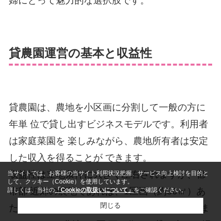
婦にとって魅力的な選択肢です。
貸農園運営の基本と収益性
貸農園は、農地を小区画に分割して一般の方に
年単 位で貸し出すビジネスモデルです。利用者
は家庭菜園を 楽しみながら、農地所有者は安定
した収入を得ることが できます。
収益性は立地条件に大きく左右されますが、都
当サイトでは、お客様の当サイト利用状況把握、サービス向上検討を目的と
して、クッキー（Cookie）を使用しています。
市部 近郊の農地であれば、1区画（約30㎡）あ
詳しくは、当社の
「Cookieの取扱いについて」
をご確認ください。
閉じる
たり年間3万円 から5万円程度の収入が見込めま