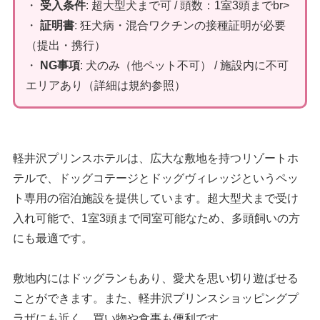
・
受入条件
: 超大型犬まで可 / 頭数：1室3頭までbr>
・
証明書
: 狂犬病・混合ワクチンの接種証明が必要
（提出・携行）
・
NG事項
: 犬のみ（他ペット不可） / 施設内に不可
エリアあり（詳細は規約参照）
軽井沢プリンスホテルは、広大な敷地を持つリゾートホ
テルで、ドッグコテージとドッグヴィレッジというペッ
ト専用の宿泊施設を提供しています。超大型犬まで受け
入れ可能で、1室3頭まで同室可能なため、多頭飼いの方
にも最適です。
敷地内にはドッグランもあり、愛犬を思い切り遊ばせる
ことができます。また、軽井沢プリンスショッピングプ
ラザにも近く、買い物や食事も便利です。