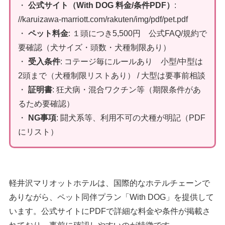
・
公式サイト（With DOG 料金/条件PDF）
:
//karuizawa-marriott.com/rakuten/img/pdf/pet.pdf
・
ペット料金
: １頭につき5,500円 公式FAQ/規約で
要確認（犬サイズ・頭数・犬種制限あり）
・
受入条件
: コテージ毎にルールあり 小型/中型は
2頭まで（犬種制限リストあり） / 大型は要事前相談
・
証明書
: 狂犬病・混合ワクチン等（期限条件があ
るため要確認）
・
NG事項
: 闘犬系等、利用不可の犬種が明記（PDF
にリスト）
軽井沢マリオットホテルは、国際的なホテルチェーンで
ありながら、ペット同伴プラン「With DOG」を提供して
います。公式サイトにPDFで詳細な料金や条件が掲載さ