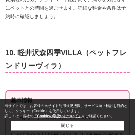
にペットとの時間を過ごせます。詳細な料金や条件は予
約時に確認しましょう。
10. 軽井沢森四季VILLA（ペットフレ
ンドリーヴィラ）
基本情報
当サイトでは、お客様の当サイト利用状況把握、サービス向上検討を目的と
して、クッキー（Cookie）を使用しています。
詳しくは、当社の
「Cookieの取扱いについて」
をご確認ください。
・
一休サイト
: //www.ikyu.com/00052122/?
閉じる
adcid=20757913357&adgid=182323747811&gclid=
CjwKCAiAvaLLBhBFEiwAYCNTf_h9qWPicjGPaiDl