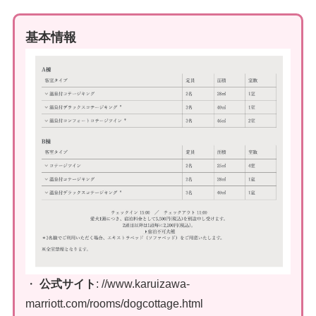
基本情報
・
公式サイト
: //www.karuizawa-
marriott.com/rooms/dogcottage.html