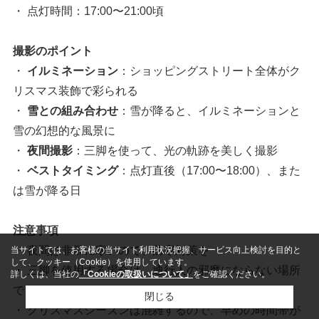
・ 点灯時間：17:00〜21:00頃
撮影のポイント
・
イルミネーション
：ショッピングストリート全体がク
リスマス装飾で彩られる
・
雪との組み合わせ
：雪が降ると、イルミネーションと
雪の幻想的な風景に
・
夜間撮影
：三脚を使って、光の軌跡を美しく撮影
・
ベストタイミング
：点灯直後（17:00〜18:00）、また
は雪が降る日
注意事項
・ 夜間は非常に寒いので、防寒対策を
当サイトでは、お客様の当サイト利用状況把握、サービス向上検討を目的と
して、クッキー（Cookie）を使用しています。
・ 三脚を使用する場合は、通行人の邪魔にならない場所
詳しくは、当社の
「Cookieの取扱いについて」
をご確認ください。
で
閉じる
・ クリスマスシーズンは混雑するので、早めの時間帯が