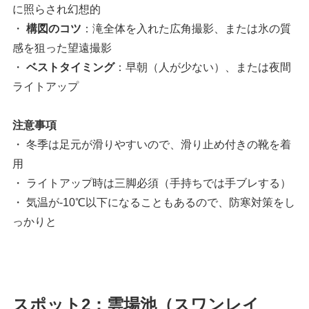
に照らされ幻想的
・
構図のコツ
：滝全体を入れた広角撮影、または氷の質
感を狙った望遠撮影
・
ベストタイミング
：早朝（人が少ない）、または夜間
ライトアップ
注意事項
・ 冬季は足元が滑りやすいので、滑り止め付きの靴を着
用
・ ライトアップ時は三脚必須（手持ちでは手ブレする）
・ 気温が-10℃以下になることもあるので、防寒対策をし
っかりと
スポット2：雲場池（スワンレイ