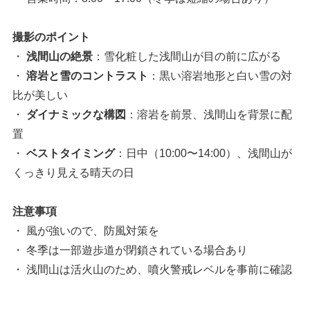
撮影のポイント
・
浅間山の絶景
：雪化粧した浅間山が目の前に広がる
・
溶岩と雪のコントラスト
：黒い溶岩地形と白い雪の対
比が美しい
・
ダイナミックな構図
：溶岩を前景、浅間山を背景に配
置
・
ベストタイミング
：日中（10:00〜14:00）、浅間山が
くっきり見える晴天の日
注意事項
・ 風が強いので、防風対策を
・ 冬季は一部遊歩道が閉鎖されている場合あり
・ 浅間山は活火山のため、噴火警戒レベルを事前に確認