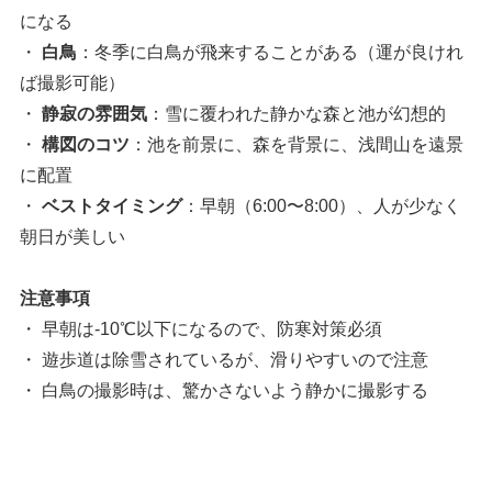
になる
・
白鳥
：冬季に白鳥が飛来することがある（運が良けれ
ば撮影可能）
・
静寂の雰囲気
：雪に覆われた静かな森と池が幻想的
・
構図のコツ
：池を前景に、森を背景に、浅間山を遠景
に配置
・
ベストタイミング
：早朝（6:00〜8:00）、人が少なく
朝日が美しい
注意事項
・ 早朝は-10℃以下になるので、防寒対策必須
・ 遊歩道は除雪されているが、滑りやすいので注意
・ 白鳥の撮影時は、驚かさないよう静かに撮影する