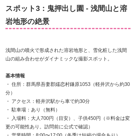
スポット3：鬼押出し園 - 浅間山と溶
岩地形の絶景
浅間山の噴火で形成された溶岩地形と、雪化粧した浅間
山の組み合わせがダイナミックな撮影スポット。
基本情報
・ 住所：群馬県吾妻郡嬬恋村鎌原1053（軽井沢から約30
分）
・ アクセス：軽井沢駅から車で約30分
・ 駐車場：あり（無料）
・ 入場料：大人700円（目安）、子供450円（※料金は変
更の可能性あり。訪問前に公式で確認）
・ 営業時間：8:00〜17:00（冬季は短縮の場合あり）