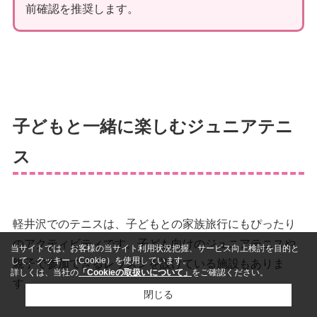
前確認を推奨します。
子どもと一緒に楽しむジュニアテニ
ス
軽井沢でのテニスは、子どもとの家族旅行にもぴったり
のアクティビティです。子ども向けのジュニアテニスや
当サイトでは、お客様の当サイト利用状況把握、サービス向上検討を目的と
して、クッキー（Cookie）を使用しています。
親子で参加できるレッスンを設けている施設もありま
詳しくは、当社の
「Cookieの取扱いについて」
をご確認ください。
す。
閉じる