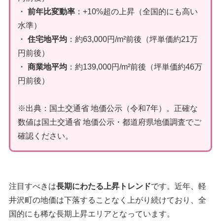
・
前年比変動率
：+10%超の上昇（全国的にも高い
水準）
・
住宅地平均
：約63,000円/m²前後（坪単価約21万
円前後）
・
商業地平均
：約139,000円/m²前後（坪単価約46万
円前後）
※出典：国土交通省 地価公示（令和7年）。正確な
数値は
国土交通省 地価公示・都道府県地価調査
でご
確認ください。
注目すべきは
長期にわたる上昇トレンド
です。近年、軽
井沢町の地価は下落することなく上がり続けており、全
国的にも稀な長期上昇エリアとなっています。