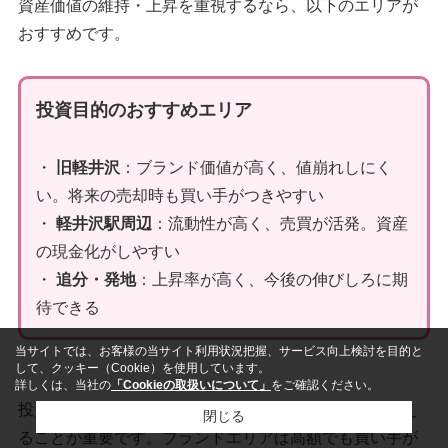
資産価値の維持・上昇を重視するなら、以下のエリアが
おすすめです。
投資目的のおすすめエリア
・
旧軽井沢
：ブランド価値が高く、値崩れしにく
い。将来の売却時も買い手がつきやすい
・
軽井沢駅周辺
：流動性が高く、売買が活発。資産
の現金化がしやすい
・
追分・発地
：上昇率が高く、今後の伸びしろに期
待できる
当サイトでは、お客様の当サイト利用状況把握、サービス向上検討を目的と
して、クッキー（Cookie）を使用しています。
詳しくは、当社の
「Cookieの取扱いについて」
をご確認ください。
投資目的の場合、
「出口戦略（売却時のこと）」
を考え
閉じる
ることが重要です。ブランドエリアは高額でも買い手が