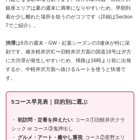
銀座エリアは夏の週末に満車になりやすいため、早朝到
着か少し離れた場所を狙うのがコツです（詳細はSection
7でご紹介）。
渋滞
は8月の週末・GW・紅葉シーズンの3連休が特に深
刻です。碓氷軽井沢IC〜旧軽井沢方面の国道18号は夕方
に大渋滞が発生しやすいため、帰路は16時より前に出発
するか、中軽井沢方面へ抜けるルートを使うと快適で
す。
5コース早見表｜目的別に選ぶ
・
初訪問・定番を抑えたい
: コース①旧軽井沢クラ
シック or コース③鬼押出し
・
グルメ・アート・癒やし重視
: コース②星野エリ