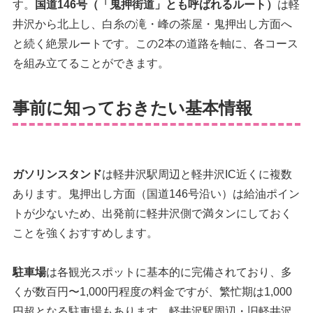
す。
国道146号（「鬼押街道」とも呼ばれるルート）
は軽
井沢から北上し、白糸の滝・峰の茶屋・鬼押出し方面へ
と続く絶景ルートです。この2本の道路を軸に、各コース
を組み立てることができます。
事前に知っておきたい基本情報
ガソリンスタンド
は軽井沢駅周辺と軽井沢IC近くに複数
あります。鬼押出し方面（国道146号沿い）は給油ポイン
トが少ないため、出発前に軽井沢側で満タンにしておく
ことを強くおすすめします。
駐車場
は各観光スポットに基本的に完備されており、多
くが数百円〜1,000円程度の料金ですが、繁忙期は1,000
円超となる駐車場もあります。軽井沢駅周辺・旧軽井沢