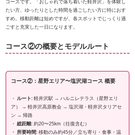
コースです。「おしゃれで落ち着いた軽井沢」を体験し
たい方、ゆったりとした時間を過ごしたい方に特におす
すめ。移動距離は短めですが、各スポットでじっくり過
ごすと充実した一日になります。
コース②の概要とモデルルート
コース②：星野エリア〜塩沢湖コース 概要
・
ルート
: 軽井沢駅 → ハルニレテラス（星野エリ
ア） → 軽井沢高原教会 → 塩沢湖・軽井沢タリアセ
ン → 帰路
・
総距離
: 約20〜25km（往復含む）
・
所要時間
: 移動のみ約45分／立ち寄り・食事・温