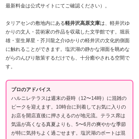
最新料金は公式サイトにてご確認ください）。
タリアセンの敷地内にある
軽井沢高原文庫
は、軽井沢ゆ
かりの文人・芸術家の作品を収蔵した文学館です。堀辰
雄・室生犀星・芥川龍之介ゆかりの軽井沢の文化的側面
に触れることができます。塩沢湖の静かな湖面を眺めな
がらのんびり散策するだけでも、十分癒やされる空間で
す。
プロのアドバイス
ハルニレテラスは週末の昼時（12〜14時）に混雑の
ピークを迎えます。10時台に到着してお気に入りの
お店を開店直後に押さえるのが地元流。テラス席は
気温が高くなる真夏よりも、5〜6月の爽やかな季節
が特に気持ちよく過ごせます。塩沢湖のボートは混