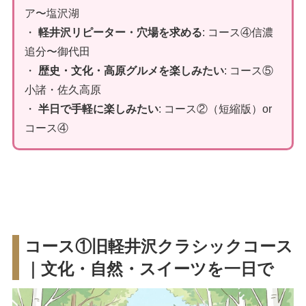
ア〜塩沢湖
・
軽井沢リピーター・穴場を求める
: コース④信濃
追分〜御代田
・
歴史・文化・高原グルメを楽しみたい
: コース⑤
小諸・佐久高原
・
半日で手軽に楽しみたい
: コース②（短縮版）or
コース④
コース①旧軽井沢クラシックコース
｜文化・自然・スイーツを一日で