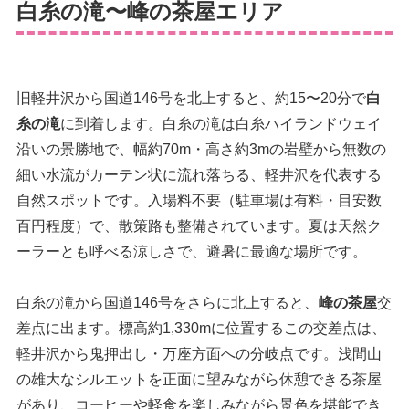
白糸の滝〜峰の茶屋エリア
旧軽井沢から国道146号を北上すると、約15〜20分で
白
糸の滝
に到着します。白糸の滝は白糸ハイランドウェイ
沿いの景勝地で、幅約70m・高さ約3mの岩壁から無数の
細い水流がカーテン状に流れ落ちる、軽井沢を代表する
自然スポットです。入場料不要（駐車場は有料・目安数
百円程度）で、散策路も整備されています。夏は天然ク
ーラーとも呼べる涼しさで、避暑に最適な場所です。
白糸の滝から国道146号をさらに北上すると、
峰の茶屋
交
差点に出ます。標高約1,330mに位置するこの交差点は、
軽井沢から鬼押出し・万座方面への分岐点です。浅間山
の雄大なシルエットを正面に望みながら休憩できる茶屋
があり、コーヒーや軽食を楽しみながら景色を堪能でき