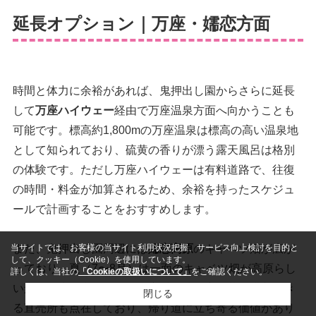
延長オプション｜万座・嬬恋方面
時間と体力に余裕があれば、鬼押出し園からさらに延長
して
万座ハイウェー
経由で万座温泉方面へ向かうことも
可能です。標高約1,800mの万座温泉は標高の高い温泉地
として知られており、硫黄の香りが漂う露天風呂は格別
の体験です。ただし万座ハイウェーは有料道路で、往復
の時間・料金が加算されるため、余裕を持ったスケジュ
ールで計画することをおすすめします。
また、鬼押出し園周辺には
嬬恋高原
のキャベツ畑が広が
当サイトでは、お客様の当サイト利用状況把握、サービス向上検討を目的と
して、クッキー（Cookie）を使用しています。
っており、夏（7〜8月）は一面のキャベツ畑が高原らし
詳しくは、当社の
「Cookieの取扱いについて」
をご確認ください。
い景観を生み出します。嬬恋村の地元産野菜を購入でき
閉じる
る直売所も点在しており、帰り道に立ち寄る価値があり