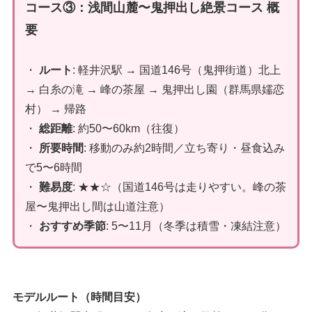
コース③：浅間山麓〜鬼押出し絶景コース 概
要
・
ルート
: 軽井沢駅 → 国道146号（鬼押街道）北上
→ 白糸の滝 → 峰の茶屋 → 鬼押出し園（群馬県嬬恋
村） → 帰路
・
総距離
: 約50〜60km（往復）
・
所要時間
: 移動のみ約2時間／立ち寄り・昼食込み
で5〜6時間
・
難易度
: ★★☆（国道146号は走りやすい。峰の茶
屋〜鬼押出し間は山道注意）
・
おすすめ季節
: 5〜11月（冬季は積雪・凍結注意）
モデルルート（時間目安）