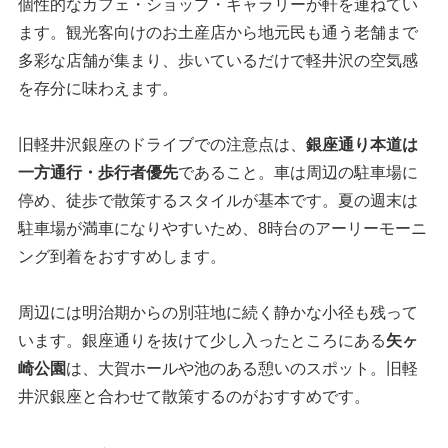
個性的なカフェ・ショップ・ギャラリーが軒を連ねてい
ます。観光客向けのお土産店から地元民も通う老舗まで
多彩な店舗が集まり、歩いているだけで軽井沢の空気感
を存分に味わえます。
旧軽井沢銀座のドライブでの注意点は、
銀座通り本道は
一方通行・歩行者優先
であること。車は周辺の駐車場に
停め、徒歩で散策するスタイルが基本です。夏の週末は
駐車場が満車になりやすいため、8時台のアーリーモーニ
ング到着をおすすめします。
周辺には明治期からの別荘地に続く静かな小径も残って
います。銀座通りを抜けて少し入ったところにある
矢ヶ
崎公園
は、大賀ホールや池のある憩いのスポット。旧軽
井沢銀座と合わせて散策するのがおすすめです。