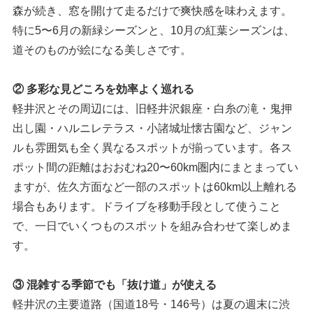
森が続き、窓を開けて走るだけで爽快感を味わえます。
特に5〜6月の新緑シーズンと、10月の紅葉シーズンは、
道そのものが絵になる美しさです。
② 多彩な見どころを効率よく巡れる
軽井沢とその周辺には、旧軽井沢銀座・白糸の滝・鬼押
出し園・ハルニレテラス・小諸城址懐古園など、ジャン
ルも雰囲気も全く異なるスポットが揃っています。各ス
ポット間の距離はおおむね20〜60km圏内にまとまってい
ますが、佐久方面など一部のスポットは60km以上離れる
場合もあります。ドライブを移動手段として使うこと
で、一日でいくつものスポットを組み合わせて楽しめま
す。
③ 混雑する季節でも「抜け道」が使える
軽井沢の主要道路（国道18号・146号）は夏の週末に渋