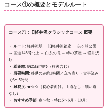
コース①の概要とモデルルート
コース①：旧軽井沢クラシックコース 概要
・
ルート
: 軽井沢駅 → 旧軽井沢銀座 → 矢ヶ崎公園
→ 国道146号北上 → 白糸の滝 → 峰の茶屋 → 軽井沢
駅
・
総距離
: 約25km前後（往復含む）
・
所要時間
: 移動のみ約1時間／立ち寄り・食事込み
で3〜5時間
・
難易度
: ★☆☆（初心者向け。山道なし・細い道
なし）
・
おすすめ季節
: 春〜秋（特に5〜6月・10月）