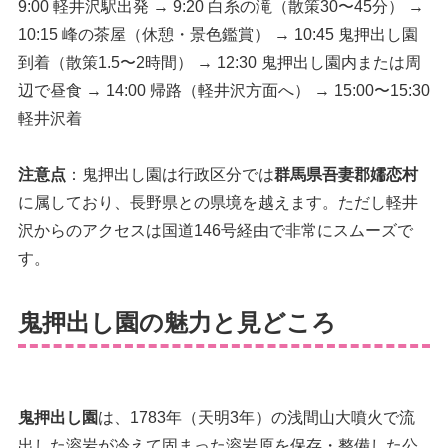
9:00 軽井沢駅出発 → 9:20 白糸の滝（散策30〜45分） →
10:15 峰の茶屋（休憩・景色鑑賞） → 10:45 鬼押出し園
到着（散策1.5〜2時間） → 12:30 鬼押出し園内または周
辺で昼食 → 14:00 帰路（軽井沢方面へ） → 15:00〜15:30
軽井沢着
注意点
：鬼押出し園は行政区分では
群馬県吾妻郡嬬恋村
に属しており、長野県との県境を越えます。ただし軽井
沢からのアクセスは国道146号経由で非常にスムーズで
す。
鬼押出し園の魅力と見どころ
鬼押出し園
は、1783年（天明3年）の浅間山大噴火で流
出した溶岩が冷えて固まった溶岩原を保存・整備した公