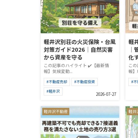
軽井沢別荘の火災保険・台風
軽
対策ガイド2026｜自然災害
｜
から資産を守る
化
この記事のハイライト ✔️【最新情
この
報】気候変動...
報】軽
#不動産売却
#不動産投資
#
#軽井沢
2026-07-27
軽井沢不動産
軽井