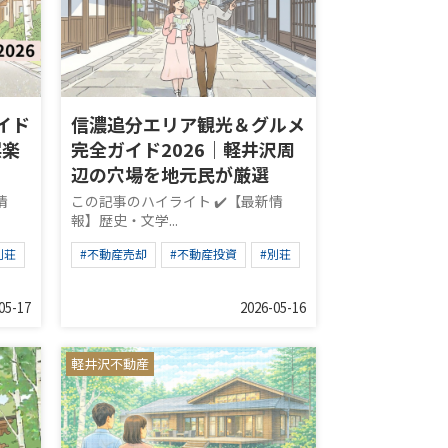
イド
信濃追分エリア観光＆グルメ
娯楽
完全ガイド2026｜軽井沢周
辺の穴場を地元民が厳選
情
この記事のハイライト ✔️【最新情
報】歴史・文学...
別荘
#不動産売却
#不動産投資
#別荘
05-17
2026-05-16
軽井沢不動産