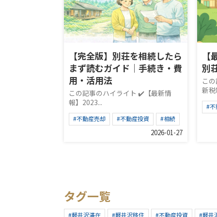
【完全版】別荘を相続したら
【
まず読むガイド｜手続き・費
別
用・活用法
この
新税制
この記事のハイライト ✔️【最新情
報】2023...
#
#不動産売却
#不動産投資
#相続
2026-01-27
タグ一覧
#軽井沢滞在
#軽井沢移住
#不動産投資
#軽井