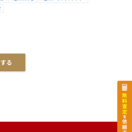
沢
談する