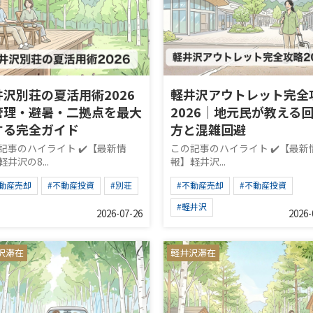
井沢別荘の夏活用術2026
軽井沢アウトレット完全
管理・避暑・二拠点を最大
2026｜地元民が教える
する完全ガイド
方と混雑回避
記事のハイライト ✔️【最新情
この記事のハイライト ✔️【最新
井沢の8...
報】軽井沢...
不動産売却
#不動産投資
#別荘
#不動産売却
#不動産投資
#軽井沢
2026-07-26
2026-
沢滞在
軽井沢滞在