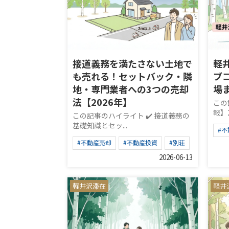
接道義務を満たさない土地で
軽
も売れる！セットバック・隣
ブ
地・専門業者への3つの売却
場
法【2026年】
この
報】2
この記事のハイライト ✔️ 接道義務の
基礎知識とセッ...
#
#不動産売却
#不動産投資
#別荘
2026-06-13
軽井沢滞在
軽井