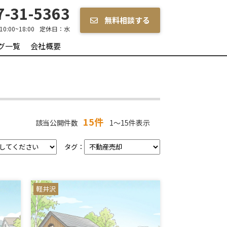
-31-5363
無料相談する
10:00~18:00
定休日：
水
グ一覧
会社概要
15件
該当公開件数
1～15件表示
タグ：
軽井沢