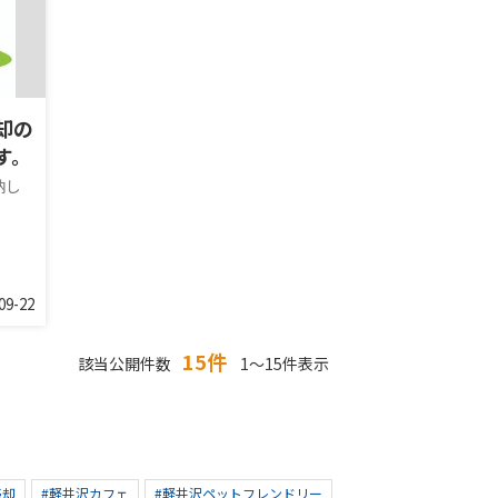
却の
す。
納し
.
09-22
15件
該当公開件数
1～15件表示
売却
#軽井沢カフェ
#軽井沢ペットフレンドリー