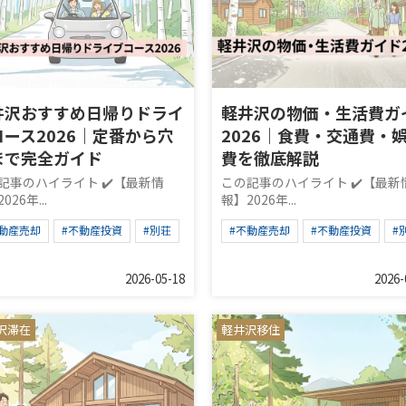
井沢おすすめ日帰りドライ
軽井沢の物価・生活費ガ
コース2026｜定番から穴
2026｜食費・交通費・
まで完全ガイド
費を徹底解説
記事のハイライト ✔️【最新情
この記事のハイライト ✔️【最新
026年...
報】2026年...
不動産売却
#不動産投資
#別荘
#不動産売却
#不動産投資
#
2026-05-18
2026-
沢滞在
軽井沢移住