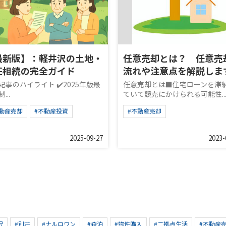
最新版】：軽井沢の土地・
任意売却とは？ 任意売
荘相続の完全ガイド
流れや注意点を解説しま
記事のハイライト ✔️2025年版最
任意売却とは■住宅ローンを滞
...
ていて競売にかけられる可能性..
不動産売却
#不動産投資
#不動産売却
2025-09-27
2023-
沢
#別荘
#ナルロワン
#森泊
#物件購入
#二拠点生活
#不動産