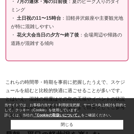
・
7月の連休・海の日前後
：夏のピーク入りのタイ
ミング
・
土日祝の11〜15時台
：旧軽井沢銀座や主要観光地
が特に混雑しやすい
・
花火大会当日の夕方〜終了後
：会場周辺や帰路の
道路が混雑する傾向
これらの時間帯・時期を事前に把握したうえで、スケジ
ュールを組むと比較的快適に過ごせることが多いです。
とはいえ、混雑の程度はその年の天候やイベントの状況
当サイトでは、お客様の当サイト利用状況把握、サービス向上検討を目的と
によっても変わりますので、あくまで目安としてご参考
して、クッキー（Cookie）を使用しています。
詳しくは、当社の
「Cookieの取扱いについて」
をご確認ください。
ください。
閉じる