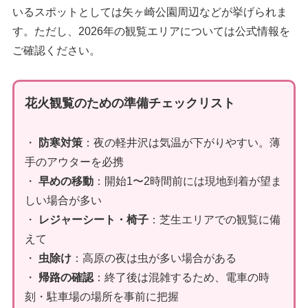
いるスポットとしては矢ヶ崎公園周辺などが挙げられま
す。ただし、2026年の観覧エリアについては公式情報を
ご確認ください。
花火観覧のための準備チェックリスト
・
防寒対策
：夜の軽井沢は気温が下がりやすい。薄
手のアウターを必携
・
早めの移動
：開始1〜2時間前には現地到着が望ま
しい場合が多い
・
レジャーシート・椅子
：芝生エリアでの観覧に備
えて
・
虫除け
：高原の夜は虫が多い場合がある
・
帰路の確認
：終了後は混雑するため、電車の時
刻・駐車場の場所を事前に把握