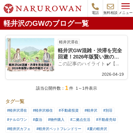
メニュー
電話
無料相談
軽井沢のGWのブログ一覧
軽井沢滞在
軽井沢GW混雑・渋滞を完全
回避！2026年版賢い旅の作
戦ガイド
この記事のハイライト ✔️【...
2026-04-19
1
該当公開件数：
件 1～1件表示
タグ一覧
#軽井沢滞在
#軽井沢移住
#不動産投資
#軽井沢
#別荘
#ナルロワン
#森泊
#物件購入
#二拠点生活
#不動産売却
#軽井沢カフェ
#軽井沢ペットフレンドリー
#夏の軽井沢